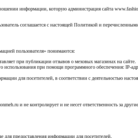
ношении информации, которую администрация сайта www.fashio
пользователь соглашается с настоящей Политикой и перечисленн
мацией пользователя» понимаются:
авляет при публикации отзывов о меховых магазинах на сайте.
 использования при помощи программного обеспечения: IP-адрес,
рмации для посетителей, в соответствии с деятельностью настоя
onmeh.ru и не контролирует и не несет ответственность за друг
ые для предоставления информации для посетителей.